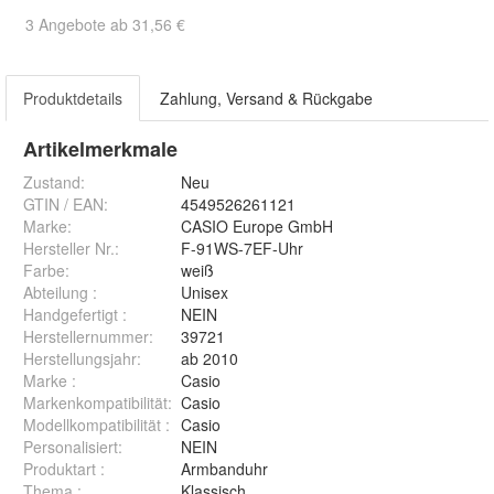
3 Angebote ab 31,56 €
Produktdetails
Zahlung, Versand & Rückgabe
Artikelmerkmale
Zustand:
Neu
GTIN / EAN:
4549526261121
Marke:
CASIO Europe GmbH
Hersteller Nr.:
F-91WS-7EF-Uhr
Farbe
:
weiß
Abteilung
:
Unisex
Handgefertigt
:
NEIN
Herstellernummer
:
39721
Herstellungsjahr
:
ab 2010
Marke
:
Casio
Markenkompatibilität
:
Casio
Modellkompatibilität
:
Casio
Personalisiert
:
NEIN
Produktart
:
Armbanduhr
Thema
:
Klassisch