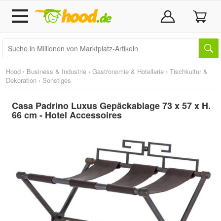
Hood
›
Business & Industrie
›
Gastronomie & Hotellerie
›
Tischkultur &
Dekoration
›
Sonstiges
Casa Padrino Luxus Gepäckablage 73 x 57 x H.
66 cm - Hotel Accessoires