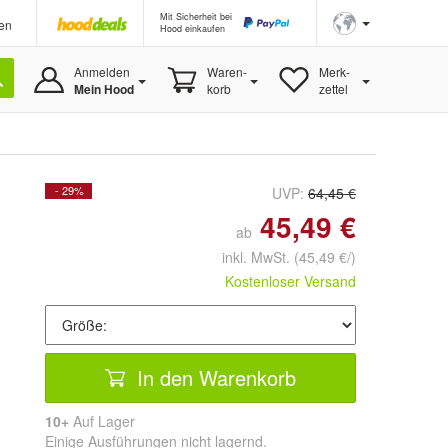
Mit Sicherheit bei
en
Hood einkaufen
Anmelden
Waren-
Merk-
Mein Hood
korb
zettel
- 29%
UVP:
64,45 €
45,49 €
ab
inkl. MwSt.
(45,49 €/)
Kostenloser Versand
In den Warenkorb
10+
Auf Lager
Einige Ausführungen nicht lagernd.