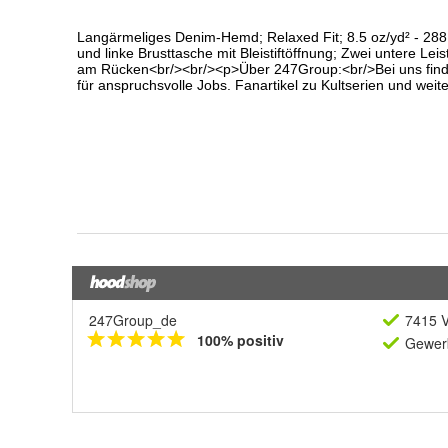
247Group_de
7415 V
100% positiv
Gewerb