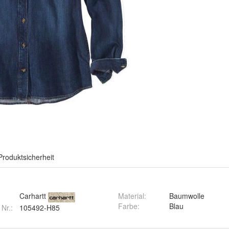
Produktsicherheit
Carhartt
Material
:
Baumwolle
Farbe
:
Blau
 Nr.:
105492-H85