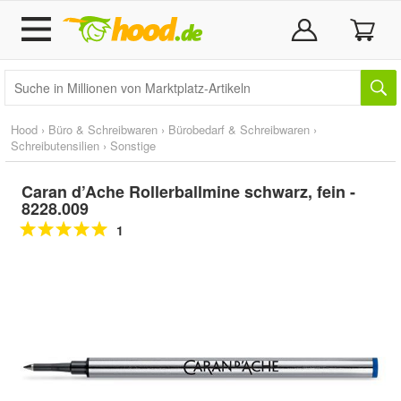
Hood
›
Büro & Schreibwaren
›
Bürobedarf & Schreibwaren
›
Schreibutensilien
›
Sonstige
Caran d’Ache Rollerballmine schwarz, fein -
8228.009
1