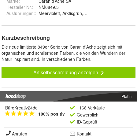
Marke:
Caran d’Ache SA
Hersteller Nr.:
NM0849.5
Ausführungen:
:
Meerviolett, Arktisg
Kurzbeschreibung
Die neue limitierte 849er Serie von Caran d'Ache zeigt sich mit
organischen und schillernden Farben, die von den Wundern der
Natur inspiriert sind. In verschiedenen Farben.
Artikelbeschreibung anzeigen
Platin
BüroKreativ24de
1168 Verkäufe
100% positiv
Gewerblich
ID-Geprüft
Anrufen
Kontakt