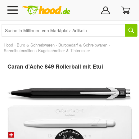
Hood
›
Büro & Schreibwaren
›
Bürobedarf & Schreibwaren
›
Schreibutensilien
›
Kugelschreiber & Tintenroller
Caran d’Ache 849 Rollerball mit Etui
Doppelt antippen zum