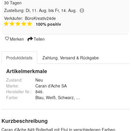
30 Tagen
Zustellung:
Di, 11. Aug. bis Fr, 14. Aug.
Verkäufer:
BüroKreativ24de
100% positiv
Merken
Teilen
Produktdetails
Zahlung, Versand & Rückgabe
Artikelmerkmale
Zustand:
Neu
Marke:
Caran d’Ache SA
Hersteller Nr.:
846.
Farbe
:
Blau, Weiß, Schwarz, Rot und Grau
Kurzbeschreibung
Caran d’Ache 849 Rollerball mit Etui in verschiedenen Farben.