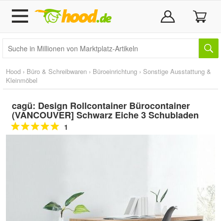
Hood
›
Büro & Schreibwaren
›
Büroeinrichtung
›
Sonstige Ausstattung &
Kleinmöbel
cagü: Design Rollcontainer Bürocontainer
(VANCOUVER] Schwarz Eiche 3 Schubladen
1