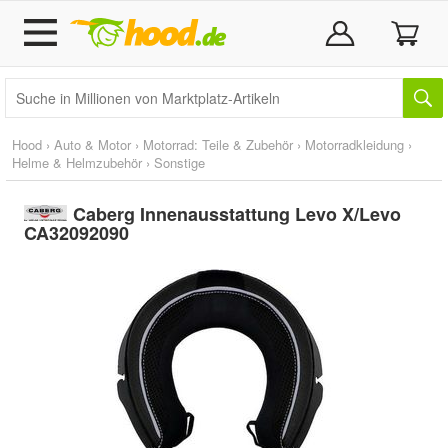
Hood
›
Auto & Motor
›
Motorrad: Teile & Zubehör
›
Motorradkleidung
›
Helme & Helmzubehör
›
Sonstige
Caberg Innenausstattung Levo X/Levo
CA32092090