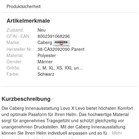
Produktsicherheit
Artikelmerkmale
Zustand:
Neu
GTIN / EAN:
8002391068296
Marke:
Caberg
Hersteller Nr.:
38-CA32092090-Parent
Material
:
Polyester
Gender
:
Männer
Größe
:
L, M, XL, XS, XXL und S
Farbe
:
Schwarz
Kurzbeschreibung
*
Die Caberg Innenausstattung Levo X Levo bietet höchsten Komfort
und optimale Passform für Ihren Helm. Das hochwertige Material
sorgt für angenehmes Tragegefühl und schützt gleichzeitig vor
unangenehmen Druckstellen. Mit der Caberg Innenausstattung
können Sie Ihren Helm individuell anpassen und so fü
... Mehr