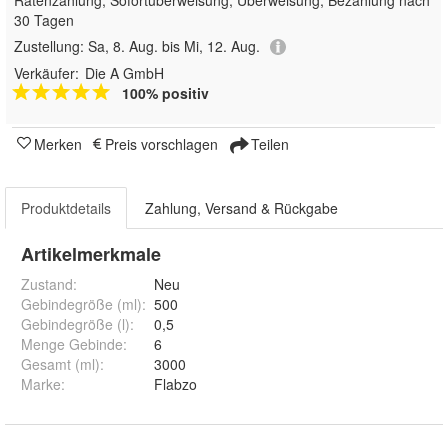
Ratenzahlung, Sofortüberweisung, Überweisung, Bezahlung nach
30 Tagen
Zustellung:
Sa, 8. Aug. bis Mi, 12. Aug.
Verkäufer:
Die A GmbH
100% positiv
Merken
Preis vorschlagen
Teilen
Produktdetails
Zahlung, Versand & Rückgabe
Artikelmerkmale
Zustand:
Neu
Gebindegröße (ml)
:
500
Gebindegröße (l)
:
0,5
Menge Gebinde
:
6
Gesamt (ml)
:
3000
Marke
:
Flabzo