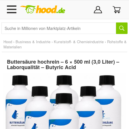
Hood
›
Business & Industrie
›
Kunststoff- & Chemieindustrie
›
Rohstoffe &
Materialien
Buttersäure hochrein – 6 × 500 ml (3,0 Liter) –
Laborqualität – Butyric Acid