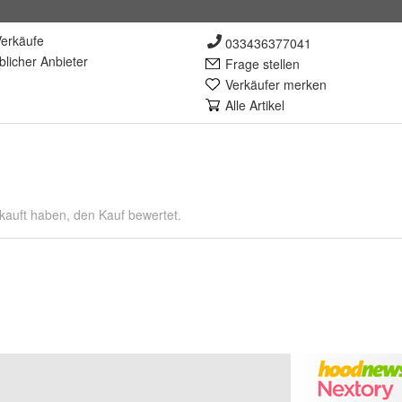
erkäufe
033436377041
lich
er Anbieter
Frage stellen
Verkäufer merken
Alle Artikel
kauft haben, den Kauf bewertet.