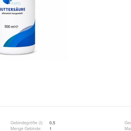
Gebindegröße (l)
:
0,5
Ges
Menge Gebinde
:
1
Ma