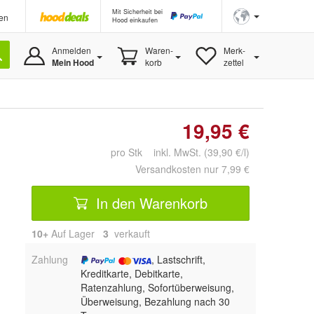
Mit Sicherheit bei
en
Hood einkaufen
Anmelden
Waren-
Merk-
Mein Hood
korb
zettel
19,95 €
pro Stk inkl. MwSt. (39,90 €/l)
Versandkosten nur 7,99 €
In den Warenkorb
10+
Auf Lager
3
 verkauft
Zahlung
, Lastschrift,
Kreditkarte, Debitkarte,
Ratenzahlung, Sofortüberweisung,
Überweisung, Bezahlung nach 30