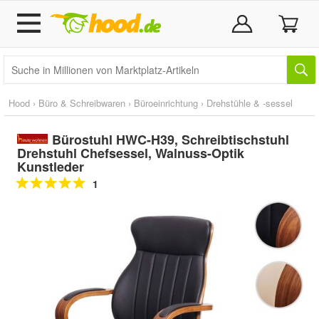
Hood
›
Büro & Schreibwaren
›
Büroeinrichtung
›
Drehstühle & -sessel
Bürostuhl HWC-H39, Schreibtischstuhl
Drehstuhl Chefsessel, Walnuss-Optik
Kunstleder
1