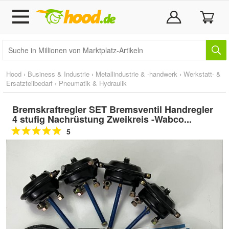
Hood
›
Business & Industrie
›
Metallindustrie & -handwerk
›
Werkstatt- &
Ersatzteilbedarf
›
Pneumatik & Hydraulik
Bremskraftregler SET Bremsventil Handregler
4 stufig Nachrüstung Zweikreis -Wabco...
5