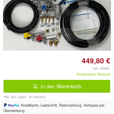
Doppelt antippen zum
vergrößern
449,80 €
inkl. MwSt.
Kostenloser Versand
In den Warenkorb
10+
Auf Lager
6
 verkauft
, Kreditkarte, Lastschrift, Ratenzahlung, Vorkasse per
Überweisung