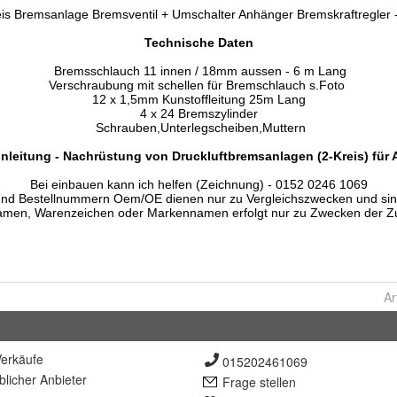
Ar
erkäufe
015202461069
lich
er Anbieter
Frage stellen