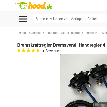
Hood
›
Business & Industrie
›
Metallindustrie & -handwerk
›
Wer
Bremskraftregler Bremsventil Handregler 4
1
Bewertung