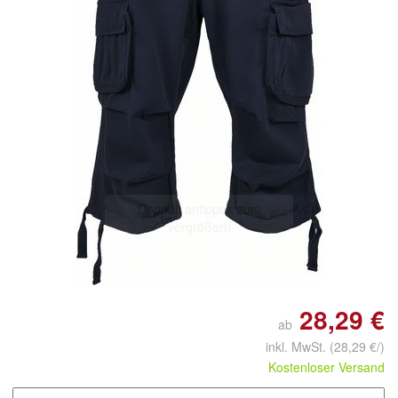
Doppelt antippen zum
vergrößern
28,29 €
ab
inkl. MwSt.
(28,29 €/)
Kostenloser Versand