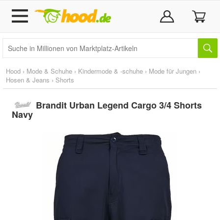
Hood
›
Mode & Schuhe
›
Kindermode & -schuhe
›
Mode für Jungen
›
Hosen & Jeans
›
Shorts
Brandit Urban Legend Cargo 3/4 Shorts
Navy