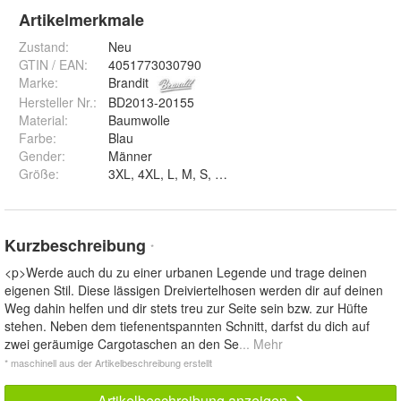
Artikelmerkmale
Zustand:
Neu
GTIN / EAN:
4051773030790
Marke:
Brandit
Hersteller Nr.:
BD2013-20155
Material
:
Baumwolle
Farbe
:
Blau
Gender
:
Männer
Größe
:
3XL, 4XL, L, M, S, XL und XXL
Kurzbeschreibung
*
<p>Werde auch du zu einer urbanen Legende und trage deinen
eigenen Stil. Diese lässigen Dreiviertelhosen werden dir auf deinen
Weg dahin helfen und dir stets treu zur Seite sein bzw. zur Hüfte
stehen. Neben dem tiefenentspannten Schnitt, darfst du dich auf
zwei geräumige Cargotaschen an den Se
... Mehr
* maschinell aus der Artikelbeschreibung erstellt
Artikelbeschreibung anzeigen