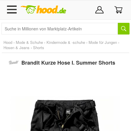
Hood
›
Mode & Schuhe
›
Kindermode & -schuhe
›
Mode für Jungen
›
Hosen & Jeans
›
Shorts
Brandit Kurze Hose I. Summer Shorts