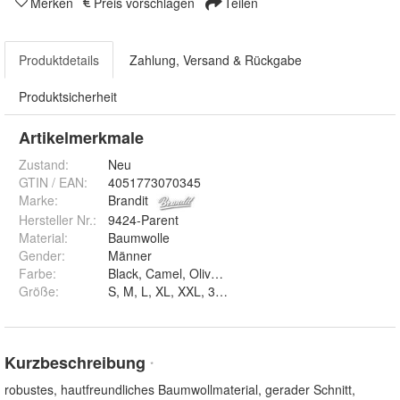
Merken
Preis vorschlagen
Teilen
Produktdetails
Zahlung, Versand & Rückgabe
Produktsicherheit
Artikelmerkmale
Zustand:
Neu
GTIN / EAN:
4051773070345
Marke:
Brandit
Hersteller Nr.:
9424-Parent
Material
:
Baumwolle
Gender
:
Männer
Farbe
:
Black, Camel, Olive, Darkcamo und Anthrazit
Größe
:
S, M, L, XL, XXL, 3XL, 4Xl, 5XL, 6XL und 7XL
Kurzbeschreibung
*
robustes, hautfreundliches Baumwollmaterial, gerader Schnitt,