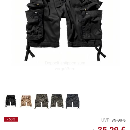
Doppelt antippen zum
vergrößern
- 55%
UVP:
79,00 €
35,29 €