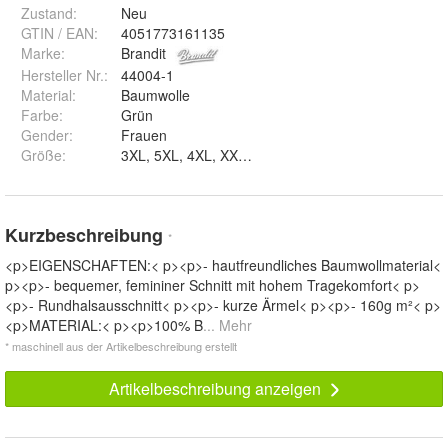
Zustand:
Neu
GTIN / EAN:
4051773161135
Marke:
Brandit
Hersteller Nr.:
44004-1
Material
:
Baumwolle
Farbe
:
Grün
Gender
:
Frauen
Größe
:
3XL, 5XL, 4XL, XXL, S und L
Kurzbeschreibung
*
<p>EIGENSCHAFTEN:< p><p>- hautfreundliches Baumwollmaterial<
p><p>- bequemer, femininer Schnitt mit hohem Tragekomfort< p>
<p>- Rundhalsausschnitt< p><p>- kurze Ärmel< p><p>- 160g m²< p>
<p>MATERIAL:< p><p>100% B
... Mehr
* maschinell aus der Artikelbeschreibung erstellt
Artikelbeschreibung anzeigen