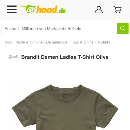
Hood
›
Mode & Schuhe
›
Damenmode
›
Tops & Shirts
›
T-Shirts
Brandit Damen Ladies T-Shirt Olive