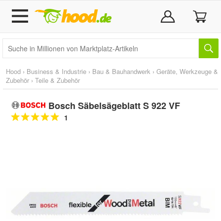
Hood
›
Business & Industrie
›
Bau & Bauhandwerk
›
Geräte, Werkzeuge &
Zubehör
›
Teile & Zubehör
Bosch Säbelsägeblatt S 922 VF
1