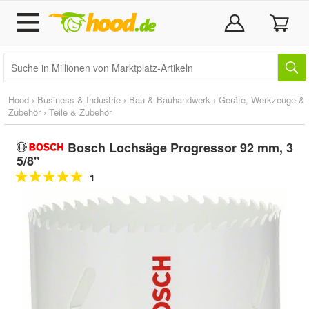
Hood
›
Business & Industrie
›
Bau & Bauhandwerk
›
Geräte, Werkzeuge &
Zubehör
›
Teile & Zubehör
Bosch Lochsäge Progressor 92 mm, 3
5/8"
1