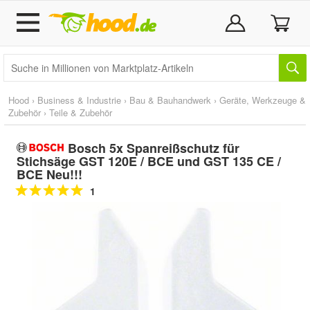
Hood
›
Business & Industrie
›
Bau & Bauhandwerk
›
Geräte, Werkzeuge &
Zubehör
›
Teile & Zubehör
Bosch 5x Spanreißschutz für
Stichsäge GST 120E / BCE und GST 135 CE /
BCE Neu!!!
1