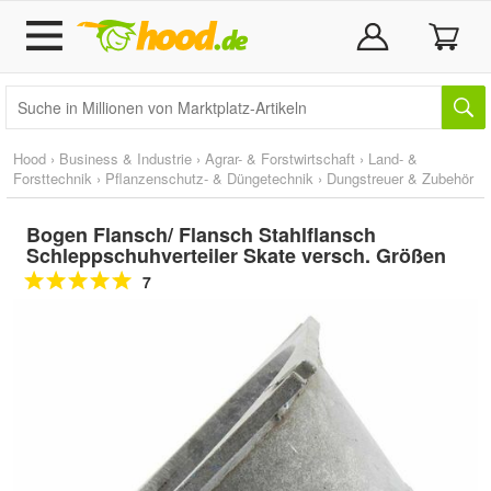
Hood
›
Business & Industrie
›
Agrar- & Forstwirtschaft
›
Land- &
Forsttechnik
›
Pflanzenschutz- & Düngetechnik
›
Dungstreuer & Zubehör
Bogen Flansch/ Flansch Stahlflansch
Schleppschuhverteiler Skate versch. Größen
7