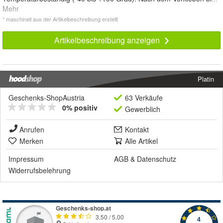
Mehr
* maschinell aus der Artikelbeschreibung erstellt
Artikelbeschreibung anzeigen
Platin
Geschenks-ShopAustria
63 Verkäufe
0% positiv
Gewerblich
Anrufen
Kontakt
Merken
Alle Artikel
Impressum
AGB
&
Datenschutz
Widerrufsbelehrung