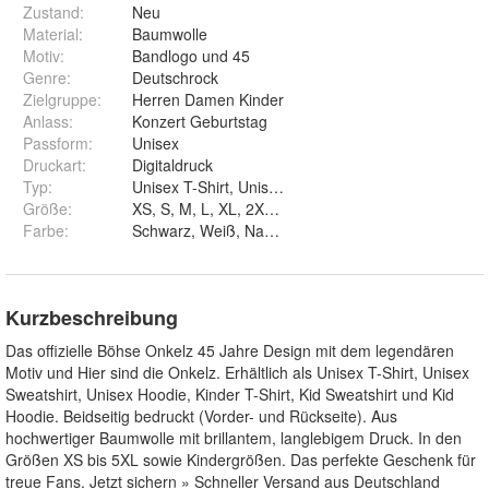
Zustand:
Neu
Material
:
Baumwolle
Motiv
:
Bandlogo und 45
Genre
:
Deutschrock
Zielgruppe
:
Herren Damen Kinder
Anlass
:
Konzert Geburtstag
Passform
:
Unisex
Druckart
:
Digitaldruck
Typ
:
Größe
:
Farbe
:
Schwarz, Weiß, Navy, Rot, Burgundy, Bottle Green, 
Kurzbeschreibung
Das offizielle Böhse Onkelz 45 Jahre Design mit dem legendären
Motiv und Hier sind die Onkelz. Erhältlich als Unisex T-Shirt, Unisex
Sweatshirt, Unisex Hoodie, Kinder T-Shirt, Kid Sweatshirt und Kid
Hoodie. Beidseitig bedruckt (Vorder- und Rückseite). Aus
hochwertiger Baumwolle mit brillantem, langlebigem Druck. In den
Größen XS bis 5XL sowie Kindergrößen. Das perfekte Geschenk für
treue Fans. Jetzt sichern » Schneller Versand aus Deutschland