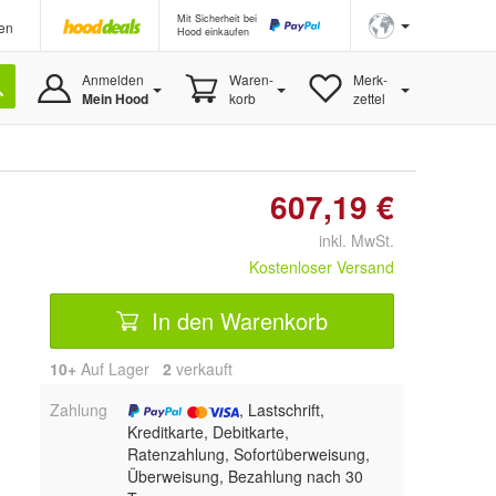
Mit Sicherheit bei
en
Hood einkaufen
Anmelden
Waren-
Merk-
Mein Hood
korb
zettel
607,19 €
inkl. MwSt.
Kostenloser Versand
In den Warenkorb
10+
Auf Lager
2
 verkauft
Zahlung
, Lastschrift,
Kreditkarte, Debitkarte,
Ratenzahlung, Sofortüberweisung,
Überweisung, Bezahlung nach 30