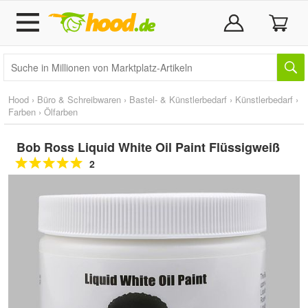
Hood
›
Büro & Schreibwaren
›
Bastel- & Künstlerbedarf
›
Künstlerbedarf
›
Farben
›
Ölfarben
Bob Ross Liquid White Oil Paint Flüssigweiß
2