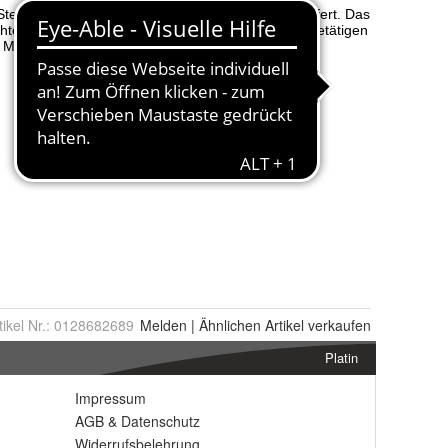
tikel Nr.:
0128682689
Melden
|
Ähnlichen
Artikel verkaufen
Platin
Impressum
AGB
&
Datenschutz
Widerrufsbelehrung