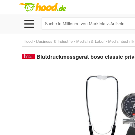
Hood
›
Business & Industrie
›
Medizin & Labor
›
Medizintechnik
Blutdruckmessgerät boso classic priv