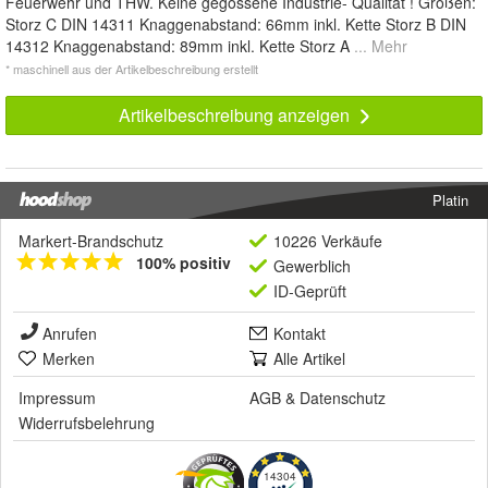
Feuerwehr und THW. Keine gegossene Industrie- Qualität ! Größen:
Storz C DIN 14311 Knaggenabstand: 66mm inkl. Kette Storz B DIN
14312 Knaggenabstand: 89mm inkl. Kette Storz A
... Mehr
* maschinell aus der Artikelbeschreibung erstellt
Artikelbeschreibung anzeigen
Platin
Markert-Brandschutz
10226 Verkäufe
100% positiv
Gewerblich
ID-Geprüft
Anrufen
Kontakt
Merken
Alle Artikel
Impressum
AGB
&
Datenschutz
Widerrufsbelehrung
14304