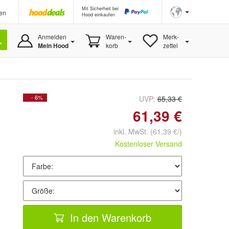
Mit Sicherheit bei
en
Hood einkaufen
Anmelden
Waren-
Merk-
Mein Hood
korb
zettel
- 6%
UVP:
65,33 €
61,39 €
inkl. MwSt.
(61,39 €/)
Kostenloser Versand
In den Warenkorb