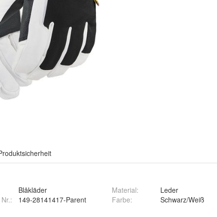
Produktsicherheit
Blåkläder
Material
:
Leder
 Nr.:
149-28141417-Parent
Farbe
:
Schwarz/Weiß