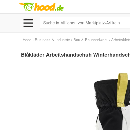
Hood
›
Business & Industrie
›
Bau & Bauhandwerk
›
Arbeitskle
Blåkläder Arbeitshandschuh Winterhands