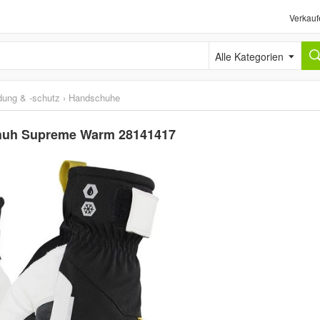
Verkauf
Alle Kategorien
idung & -schutz
›
Handschuhe
chuh Supreme Warm 28141417