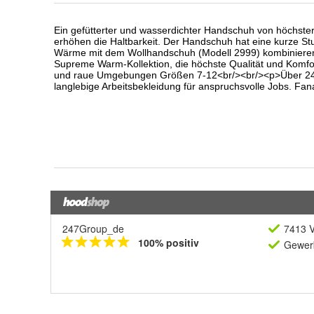
247Group_de
7413 V
100% positiv
Gewerb