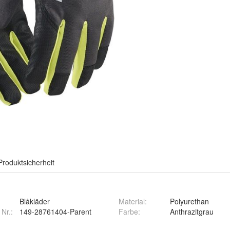
Produktsicherheit
Blåkläder
Material
:
Polyurethan
 Nr.:
149-28761404-Parent
Farbe
:
Anthrazitgrau