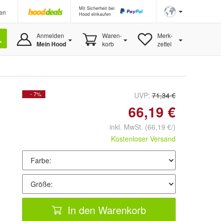
Mit Sicherheit bei
en
Hood einkaufen
Anmelden
Waren-
Merk-
Mein Hood
korb
zettel
- 7%
UVP:
71,34 €
66,19 €
inkl. MwSt.
(66,19 €/)
Kostenloser Versand
In den Warenkorb