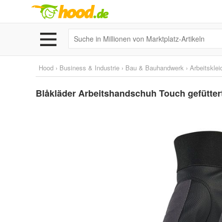
Hood
›
Business & Industrie
›
Bau & Bauhandwerk
›
Arbeitskle
Blåkläder Arbeitshandschuh Touch gefüttert