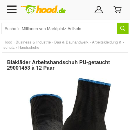
Hood
›
Business & Industrie
›
Bau & Bauhandwerk
›
Arbeitskleidung & -
schutz
›
Handschuhe
Blåkläder Arbeitshandschuh PU-getaucht
29001453 à 12 Paar