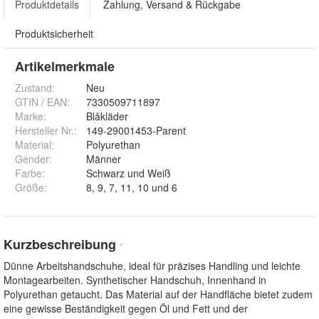
Produktdetails
Zahlung, Versand & Rückgabe
Produktsicherheit
Artikelmerkmale
Zustand:
Neu
GTIN / EAN:
7330509711897
Marke:
Blåkläder
Hersteller Nr.:
149-29001453-Parent
Material
:
Polyurethan
Gender
:
Männer
Farbe
:
Schwarz und Weiß
Größe
:
8, 9, 7, 11, 10 und 6
Kurzbeschreibung
*
Dünne Arbeitshandschuhe, ideal für präzises Handling und leichte
Montagearbeiten. Synthetischer Handschuh, Innenhand in
Polyurethan getaucht. Das Material auf der Handfläche bietet zudem
eine gewisse Beständigkeit gegen Öl und Fett und der