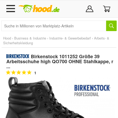
Hood
›
Business & Industrie
›
Industrie- & Gewerbebedarf
›
Arbeits- &
Sicherheitskleidung
Birkenstock 1011252 Größe 39
Arbeitsschuhe high QO700 OHNE Stahlkappe, r
...
1