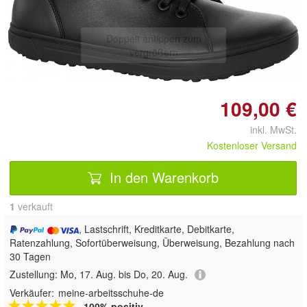
Doppelt antippen zum
vergrößern
109,00 €
inkl. MwSt.
Kostenloser Versand
In den Warenkorb
1
 verkauft
, Lastschrift, Kreditkarte, Debitkarte,
Ratenzahlung, Sofortüberweisung, Überweisung, Bezahlung nach
30 Tagen
Zustellung:
Mo, 17. Aug. bis Do, 20. Aug.
Verkäufer:
meine-arbeitsschuhe-de
100% positiv