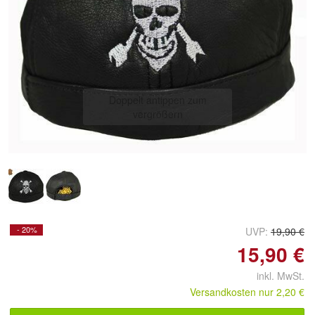
Doppelt antippen zum
vergrößern
- 20%
UVP:
19,90 €
15,90 €
inkl. MwSt.
Versandkosten nur 2,20 €