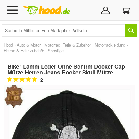
Hood
›
Auto & Motor
›
Motorrad: Teile & Zubehör
›
Motorradkleidung
›
Helme & Helmzubehör
›
Sonstige
Biker Lamm Leder Ohne Schirm Docker Cap
Mütze Herren Jeans Rocker Skull Mütze
2