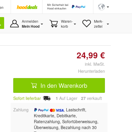
Mit Sicherheit bei
en
Hood einkaufen
Anmelden
Waren-
Merk-
Mein Hood
korb
zettel
24,99 €
inkl. MwSt.
Herunterladen
In den Warenkorb
Sofort lieferbar
1
Auf Lager
27
 verkauft
Zahlung
, Lastschrift,
Kreditkarte, Debitkarte,
Ratenzahlung, Sofortüberweisung,
Überweisung, Bezahlung nach 30