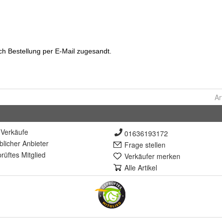
Ar
Verkäufe
01636193172
lich
er Anbieter
Frage stellen
rüft
es Mitglied
Verkäufer merken
Alle Artikel