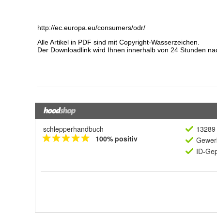
schlepperhandbuch
13289 
100% positiv
Gewerb
ID-Gep