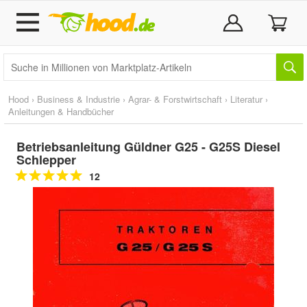
Hood
›
Business & Industrie
›
Agrar- & Forstwirtschaft
›
Literatur
›
Anleitungen & Handbücher
Betriebsanleitung Güldner G25 - G25S Diesel
Schlepper
12