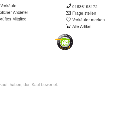
Verkäufe
01636193172
lich
er Anbieter
Frage stellen
rüft
es Mitglied
Verkäufer merken
Alle Artikel
kauft haben, den Kauf bewertet.