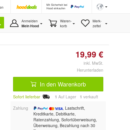
Mit Sicherheit bei
en
Hood einkaufen
Anmelden
Waren-
Merk-
Mein Hood
korb
zettel
19,99 €
inkl. MwSt.
Herunterladen
In den Warenkorb
Sofort lieferbar
1
Auf Lager
1
 verkauft
Zahlung
, Lastschrift,
Kreditkarte, Debitkarte,
Ratenzahlung, Sofortüberweisung,
Überweisung, Bezahlung nach 30