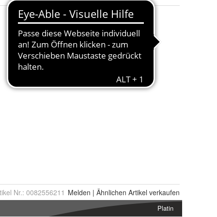
tikel Nr.:
0082556211
Melden
|
Ähnlichen
Artikel verkaufen
Platin