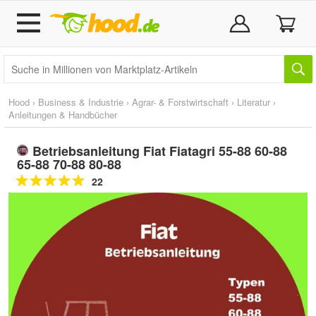
Hood
›
Business & Industrie
›
Agrar- & Forstwirtschaft
›
Literatur
›
Anleitungen & Handbücher
Betriebsanleitung Fiat Fiatagri 55-88 60-88
65-88 70-88 80-88
22