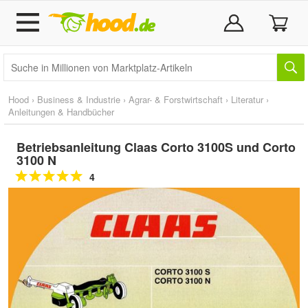
Hood
›
Business & Industrie
›
Agrar- & Forstwirtschaft
›
Literatur
›
Anleitungen & Handbücher
Betriebsanleitung Claas Corto 3100S und Corto
3100 N
4