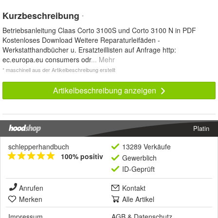
Kurzbeschreibung
*
Betriebsanleitung Claas Corto 3100S und Corto 3100 N in PDF
Kostenloses Download Weitere Reparaturleifäden -
Werkstatthandbücher u. Ersatzteillisten auf Anfrage http:
ec.europa.eu consumers odr
... Mehr
* maschinell aus der Artikelbeschreibung erstellt
Artikelbeschreibung anzeigen
Platin
schlepperhandbuch
13289 Verkäufe
100% positiv
Gewerblich
ID-Geprüft
Anrufen
Kontakt
Merken
Alle Artikel
Impressum
AGB
&
Datenschutz