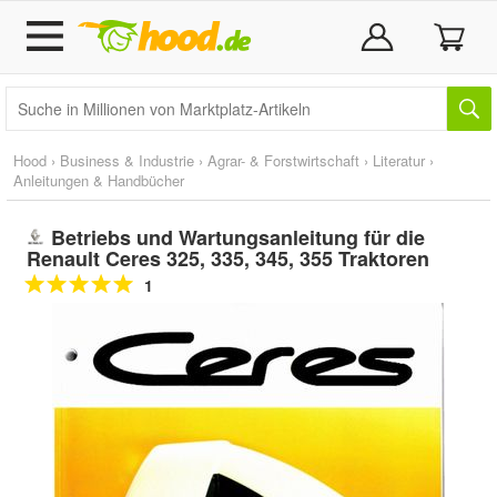
Hood
›
Business & Industrie
›
Agrar- & Forstwirtschaft
›
Literatur
›
Anleitungen & Handbücher
Betriebs und Wartungsanleitung für die
Renault Ceres 325, 335, 345, 355 Traktoren
1