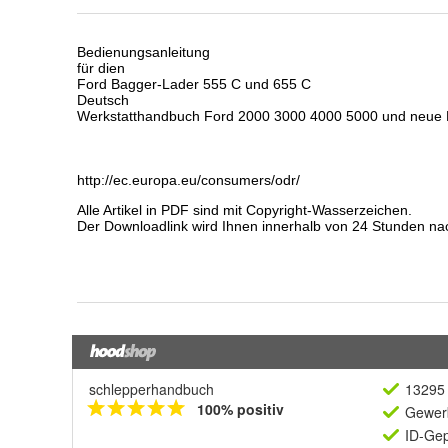
schlepperhandbuch
13295 
100% positiv
Gewerb
ID-Gep