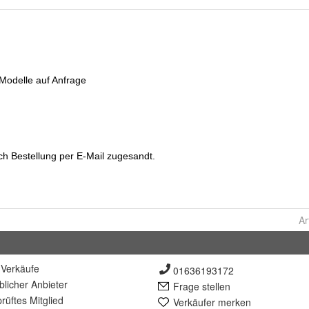
Ar
Verkäufe
01636193172
lich
er Anbieter
Frage stellen
rüft
es Mitglied
Verkäufer merken