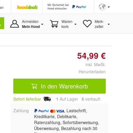
Mit Sicherheit bei
en
Hood einkaufen
Anmelden
Waren-
Merk-
Mein Hood
korb
zettel
54,99 €
inkl. MwSt.
Herunterladen
In den Warenkorb
Sofort lieferbar
1
Auf Lager
5
 verkauft
Zahlung
, Lastschrift,
Kreditkarte, Debitkarte,
Ratenzahlung, Sofortüberweisung,
Überweisung, Bezahlung nach 30