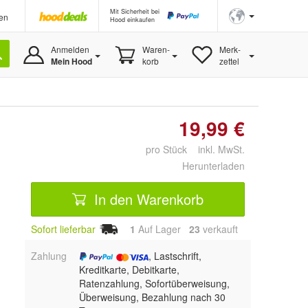
Mit Sicherheit bei
en
Hood einkaufen
Anmelden
Waren-
Merk-
Mein Hood
korb
zettel
19,99 €
pro Stück inkl. MwSt.
Herunterladen
In den Warenkorb
Sofort lieferbar
1
Auf Lager
23
 verkauft
Zahlung
, Lastschrift,
Kreditkarte, Debitkarte,
Ratenzahlung, Sofortüberweisung,
Überweisung, Bezahlung nach 30