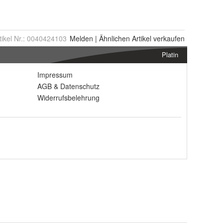
tikel Nr.:
0040424103
Melden
|
Ähnlichen
Artikel verkaufen
Platin
Impressum
AGB
&
Datenschutz
Widerrufsbelehrung