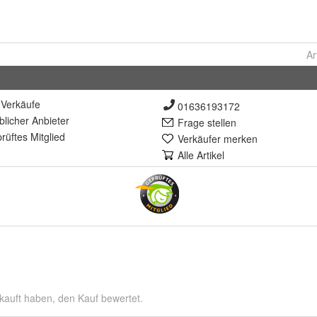
Ar
Verkäufe
01636193172
lich
er Anbieter
Frage stellen
rüft
es Mitglied
Verkäufer merken
Alle Artikel
kauft haben, den Kauf bewertet.