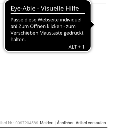
tikel Nr.:
0097204589
Melden
|
Ähnlichen
Artikel verkaufen