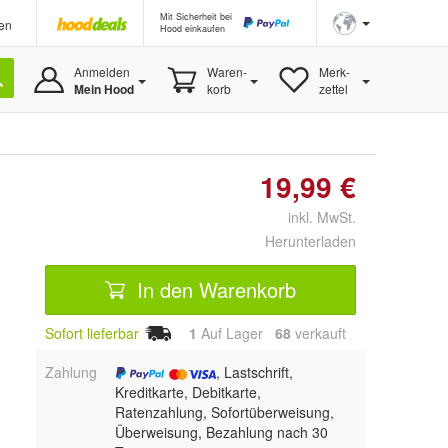
Mit Sicherheit bei
en
Hood einkaufen
Anmelden
Waren-
Merk-
Mein Hood
korb
zettel
19,99 €
inkl. MwSt.
Herunterladen
In den Warenkorb
Sofort lieferbar
1
Auf Lager
68
 verkauft
Zahlung
, Lastschrift,
Kreditkarte, Debitkarte,
Ratenzahlung, Sofortüberweisung,
Überweisung, Bezahlung nach 30