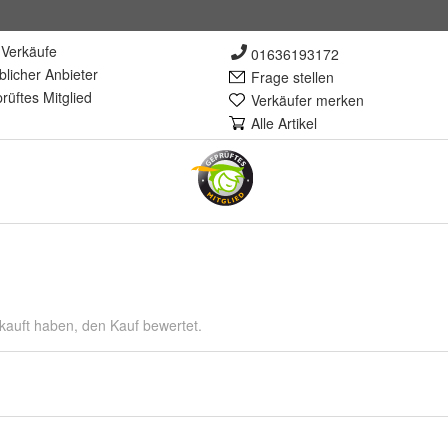
Verkäufe
01636193172
lich
er Anbieter
Frage stellen
rüft
es Mitglied
Verkäufer merken
Alle Artikel
kauft haben, den Kauf bewertet.