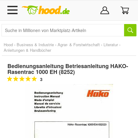
Hood
›
Business & Industrie
›
Agrar- & Forstwirtschaft
›
Literatur
›
Anleitungen & Handbücher
Bedienungsanleitung Betriesanleitung HAKO-
Rasentrac 1000 EH (8252)
3