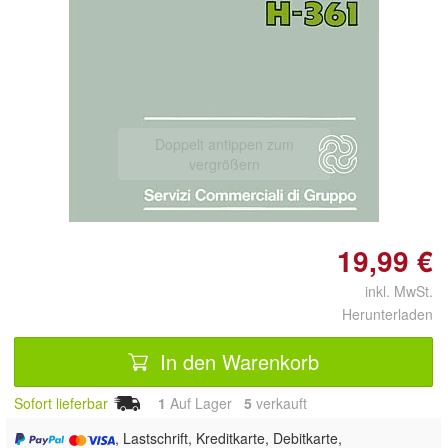
Doppelt antippen zum
vergrößern
19,99 €
inkl. MwSt.
Herunterladen
In den Warenkorb
Sofort lieferbar
1
Auf Lager
5
 verkauft
, Lastschrift, Kreditkarte, Debitkarte,