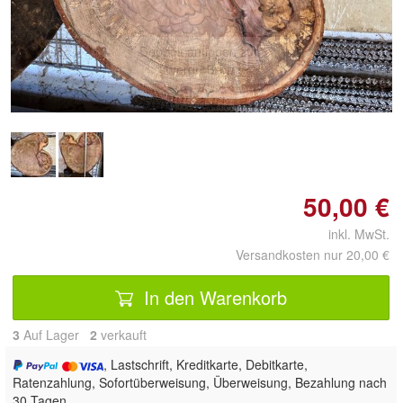
Doppelt antippen zum
vergrößern
50,00 €
inkl. MwSt.
Versandkosten nur 20,00 €
In den Warenkorb
3
Auf Lager
2
 verkauft
, Lastschrift, Kreditkarte, Debitkarte,
Ratenzahlung, Sofortüberweisung, Überweisung, Bezahlung nach
30 Tagen