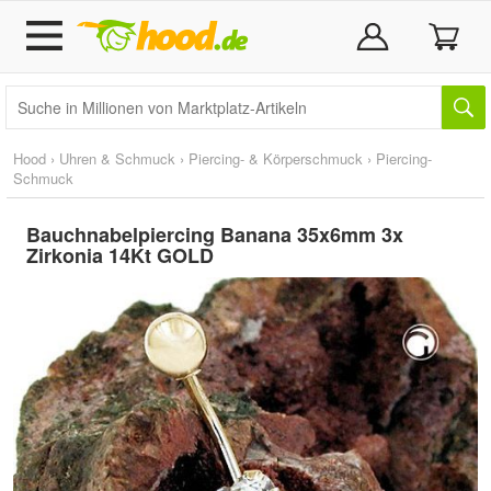
Hood
›
Uhren & Schmuck
›
Piercing- & Körperschmuck
›
Piercing-
Schmuck
Bauchnabelpiercing Banana 35x6mm 3x
Zirkonia 14Kt GOLD