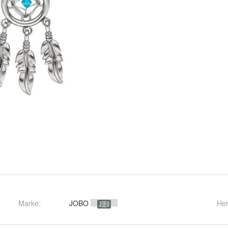
Marke:
JOBO
Her