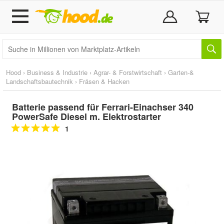
Hood
›
Business & Industrie
›
Agrar- & Forstwirtschaft
›
Garten-&
Landschaftsbautechnik
›
Fräsen & Hacken
Batterie passend für Ferrari-Einachser 340
PowerSafe Diesel m. Elektrostarter
1