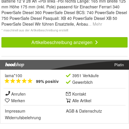
Batterie 12 V 28 Ah +Pol links -Pol rechts Länge: 165 mm Breite 125
mm Höhe 175 mm (inkl. Pole) passend für Einachser Ferrari 340
PowerSafe Diesel 360 PowerSafe Diesel BCS: 740 PowerSafe Diesel
750 PowerSafe Diesel Pasquali: XB 40 PowerSafe Diesel XB 50
PowerSafe Diesel Wir führen Ersatzteile, Anbau
... Mehr
* maschinell aus der Artikelbeschreibung erstellt
Artikelbeschreibung anzeigen
Platin
lama*100
3951 Verkäufe
99% positiv
Gewerblich
Anrufen
Kontakt
Merken
Alle Artikel
Impressum
AGB
&
Datenschutz
Widerrufsbelehrung