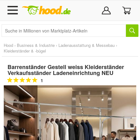
Hood
›
Business & Industrie
›
Ladenausstattung & Messebau
›
Kleiderständer & -bügel
Barrenständer Gestell weiss Kleiderständer
Verkaufsständer Ladeneinrichtung NEU
1