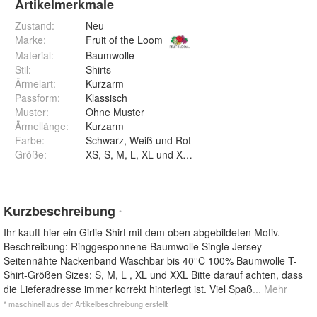
Artikelmerkmale
Zustand:
Neu
Marke:
Fruit of the Loom
Material
:
Baumwolle
Stil
:
Shirts
Ärmelart
:
Kurzarm
Passform
:
Klassisch
Muster
:
Ohne Muster
Ärmellänge
:
Kurzarm
Farbe
:
Schwarz, Weiß und Rot
Größe
:
XS, S, M, L, XL und XXL
Kurzbeschreibung
*
Ihr kauft hier ein Girlie Shirt mit dem oben abgebildeten Motiv.
Beschreibung: Ringgesponnene Baumwolle Single Jersey
Seitennähte Nackenband Waschbar bis 40°C 100% Baumwolle T-
Shirt-Größen Sizes: S, M, L , XL und XXL Bitte darauf achten, dass
die Lieferadresse immer korrekt hinterlegt ist. Viel Spaß
... Mehr
* maschinell aus der Artikelbeschreibung erstellt