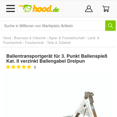
Hood
›
Business & Industrie
›
Agrar- & Forstwirtschaft
›
Land- &
Forsttechnik
›
Forsttechnik
›
Teile & Zubehör
Ballentransportgerät für 3. Punkt Ballenspieß
Kat. II verzinkt Ballengabel Dreipun
1