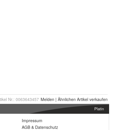
tikel Nr.:
0063643457
Melden
|
Ähnlichen
Artikel verkaufen
Platin
Impressum
AGB
&
Datenschutz