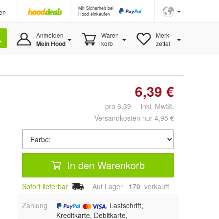
Mit Sicherheit bei
en
Hood einkaufen
Anmelden
Waren-
Merk-
Mein Hood
korb
zettel
6,39 €
pro 6,39 inkl. MwSt.
Versandkosten nur 4,95 €
In den Warenkorb
Sofort lieferbar
Auf Lager
170
 verkauft
Zahlung
, Lastschrift,
Kreditkarte, Debitkarte,