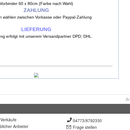
Ar
Verkäufe
04773/8792330
lich
er Anbieter
Frage stellen